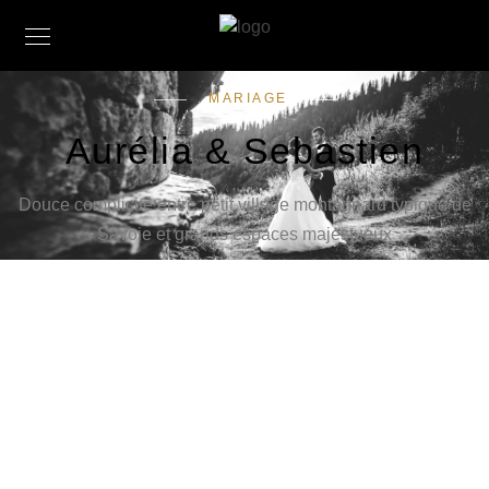
MARIAGE
Aurélia & Sebastien
Douce complicité entre petit village montagnard typique de
Savoie et grands espaces majestueux