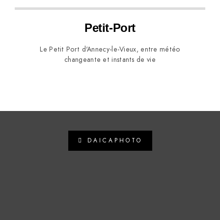
Petit-Port
Le Petit Port d'Annecy-le-Vieux, entre météo
changeante et instants de vie
DAICAPHOTO